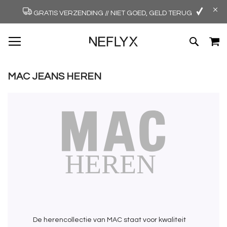
GRATIS VERZENDING // NIET GOED, GELD TERUG
GA
W
ZOEK
NAAR
DE
INHOUD
MAC JEANS HEREN
De herencollectie van MAC staat voor kwaliteit