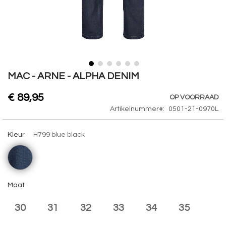
Skip
MAC - ARNE - ALPHA DENIM
to
the
€ 89,95
OP VOORRAAD
beginning
Artikelnummer
0501-21-0970L
of
the
Kleur
H799 blue black
images
gallery
Maat
30
31
32
33
34
35