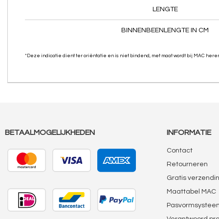
LENGTE
BINNENBEENLENGTE IN CM
*Deze indicatie dient ter oriëntatie en is niet bindend, met maat wordt bij MAC her
BETAALMOGELIJKHEDEN
INFORMATIE
Contact
Retourneren
Gratis verzendi
Maattabel MAC
Pasvormsystee