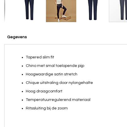
Skip
to
the
Gegevens
beginning
of
the
Tapered slim fit
images
gallery
Chino met smal toelopende pijp
Hoogwaardige satin stretch
Chique uitstraling door nylongehalte
Hoog draagcomfort
Temperatuurregulerend materiaal
Ritssluiting bij de zoom