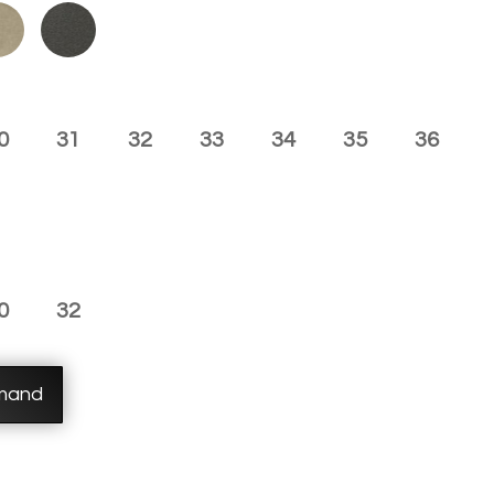
0
31
32
33
34
35
36
0
32
lmand