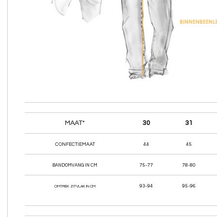
MAAT*
30
31
CONFECTIEMAAT
44
45
75-77
78-80
BANDOMVANG IN CM
93-94
95-96
OMTREK ZITVLAK IN CM