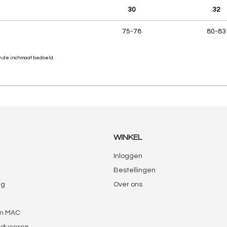
30
32
75-78
80-83
en de inchmaat bedoeld.
WINKEL
Inloggen
Bestellingen
ng
Over ons
m MAC