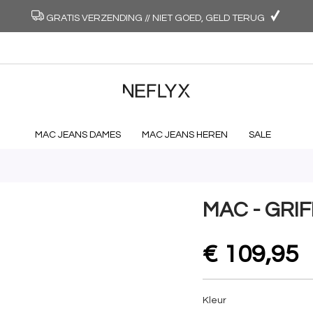
GRATIS VERZENDING // NIET GOED, GELD TERUG
MAC JEANS DAMES
MAC JEANS HEREN
SALE
MAC - GRI
€ 109,95
Kleur