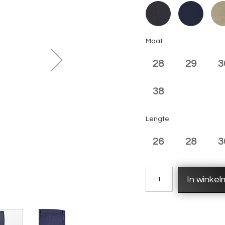
Maat
28
29
3
38
Lengte
26
28
3
In winke