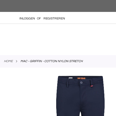
GA
INLOGGEN
REGISTREREN
NAAR
DE
INHOUD
HOME
MAC - GRIFFIN - COTTON NYLON STRETCH
Skip
to
the
end
of
the
images
gallery