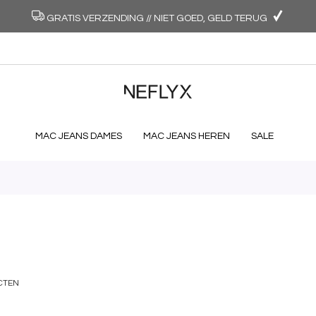
GRATIS VERZENDING // NIET GOED, GELD TERUG
MAC JEANS DAMES
MAC JEANS HEREN
SALE
CTEN