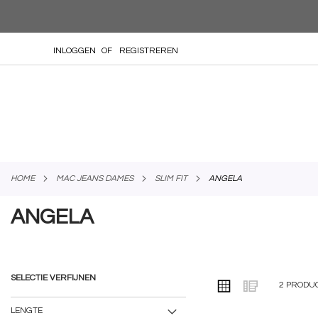
GA
INLOGGEN
REGISTREREN
NAAR
DE
INHOUD
HOME
MAC JEANS DAMES
SLIM FIT
ANGELA
ANGELA
SELECTIE VERFIJNEN
TONEN
Foto-
Lijst
2
PRODU
ALS
tabel
LENGTE