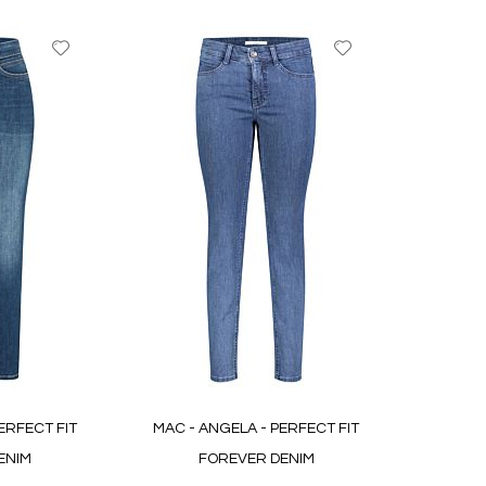
Voeg
Voeg
toe
toe
aan
aan
favorieten
favorieten
ERFECT FIT
MAC - ANGELA - PERFECT FIT
ENIM
FOREVER DENIM