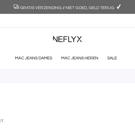
GRATIS VERZENDING // NIET GOED, GELD TERUG
MAC JEANS DAMES
MAC JEANS HEREN
SALE
CT