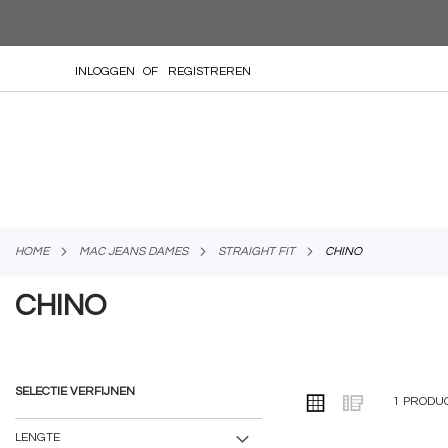
GA
INLOGGEN
REGISTREREN
NAAR
DE
INHOUD
HOME
MAC JEANS DAMES
STRAIGHT FIT
CHINO
CHINO
SELECTIE VERFIJNEN
TONEN
Foto-
Lijst
1
PRODU
ALS
tabel
LENGTE