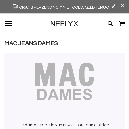
GRATIS VERZENDING // NIET GOED, GELD TERUG
GA
W
ZOEK
NAAR
DE
INHOUD
MAC JEANS DAMES
De damescollectie van MAC is ontstaan als idee