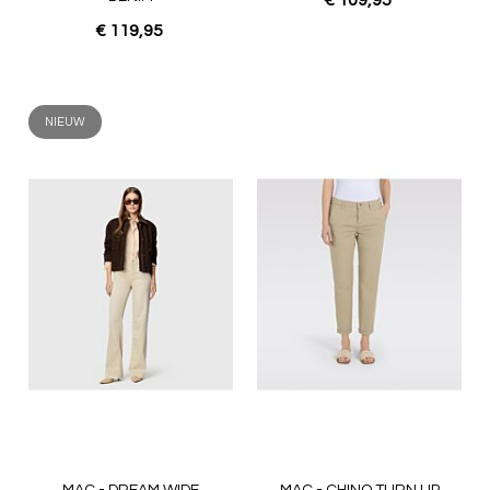
€ 109,95
€ 119,95
NIEUW
MAC - DREAM WIDE
MAC - CHINO TURN UP