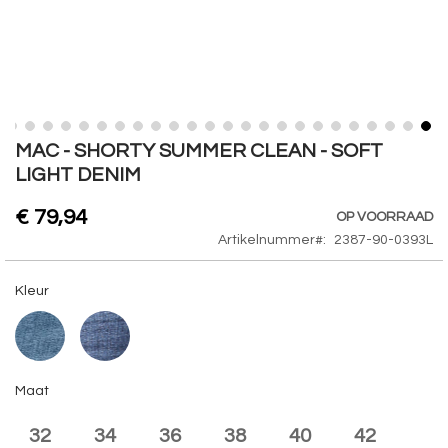
Skip
MAC - SHORTY SUMMER CLEAN - SOFT
to
LIGHT DENIM
the
beginning
€ 79,94
OP VOORRAAD
of
Artikelnummer
2387-90-0393L
the
images
gallery
Kleur
Maat
32
34
36
38
40
42