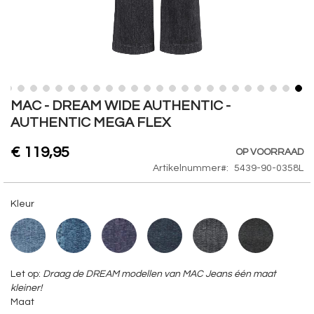
Skip
MAC - DREAM WIDE AUTHENTIC -
to
AUTHENTIC MEGA FLEX
the
beginning
€ 119,95
OP VOORRAAD
of
Artikelnummer
5439-90-0358L
the
images
gallery
Kleur
Let op:
Draag de DREAM modellen van MAC Jeans één maat
kleiner!
Maat