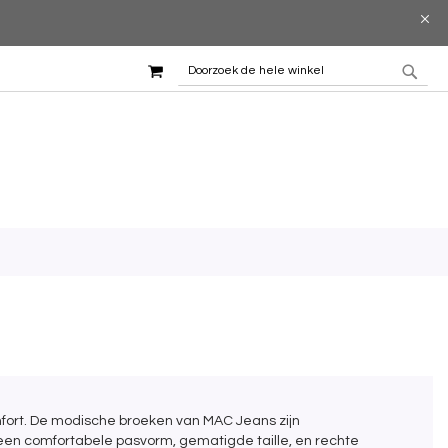
WINKELMAND
ZOEK
ZOE
mfort. De modische broeken van MAC Jeans zijn
een comfortabele pasvorm, gematigde taille, en rechte