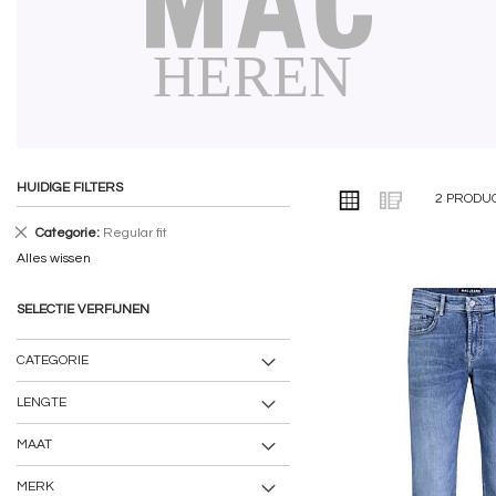
HUIDIGE FILTERS
TONEN
Foto-
Lijst
2
PRODU
ALS
tabel
Verwijder
Categorie
Regular fit
dit
Alles wissen
artikel
SELECTIE VERFIJNEN
CATEGORIE
LENGTE
MAAT
MERK