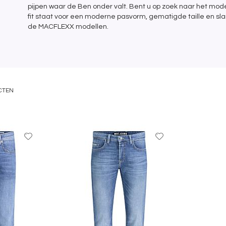
pijpen waar de Ben onder valt. Bent u op zoek naar het mod
fit staat voor een moderne pasvorm, gematigde taille en slan
de MACFLEXX modellen.
CTEN
Voeg
Voeg
toe
toe
aan
aan
favorieten
favorieten