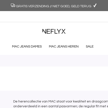
GRATIS VERZENDING // NIET GOED, GELD TERUG
MAC JEANS DAMES
MAC JEANS HEREN
SALE
De herencollectie van MAC staat voor kwaliteit en draagco
onderverdeeld in een aantal pasvormen; de regular fit met 