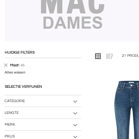
HUIDIGE FILTERS
TONEN
Foto-
Lijst
21
PROD
ALS
tabel
Verwijder
Maat
46
dit
Alles wissen
artikel
SELECTIE VERFIJNEN
CATEGORIE
LENGTE
MERK
PRIJS