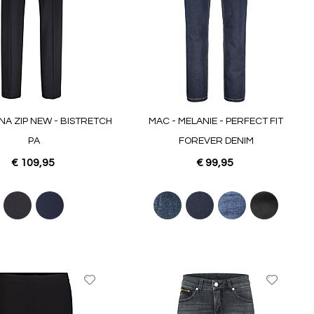
NA ZIP NEW - BISTRETCH
MAC - MELANIE - PERFECT FIT
PA
FOREVER DENIM
€ 109,95
€ 99,95
Voeg
Voeg
toe
toe
aan
aan