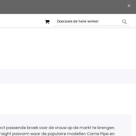
WINKELMAND
ZOEK
ZOE
ect passende broek voor de vrouw op de markt te brengen.
traight pasvorm waar de populaire modellen Carrie Pipe en