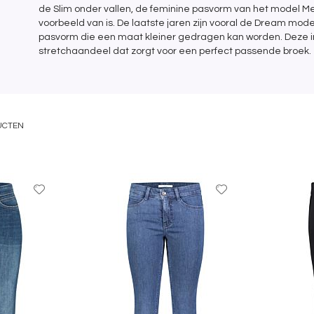
de Slim onder vallen, de feminine pasvorm van het model M
voorbeeld van is. De laatste jaren zijn vooral de Dream mod
pasvorm die een maat kleiner gedragen kan worden. Deze in
stretchaandeel dat zorgt voor een perfect passende broek.
UCTEN
Voeg
Voeg
toe
toe
aan
aan
favorieten
favorieten