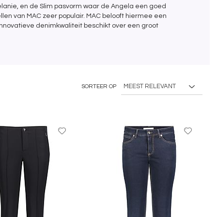
elanie, en de Slim pasvorm waar de Angela een goed
ellen van MAC zeer populair. MAC belooft hiermee een
novatieve denimkwaliteit beschikt over een groot
SORTEER OP
Voeg
Voeg
toe
toe
aan
aan
favorieten
favoriet