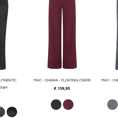
favorieten
favorieten
AUTHENTIC
MAC - CHIARA - FLOATING CREPE
MAC - CH
ENIM
€ 109,95
5