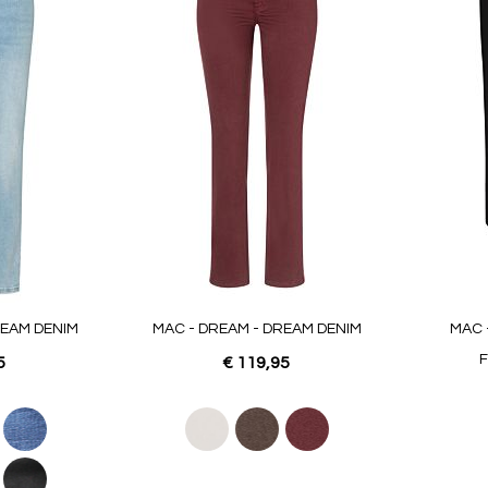
favorieten
favorieten
REAM DENIM
MAC - DREAM - DREAM DENIM
MAC 
5
€ 119,95