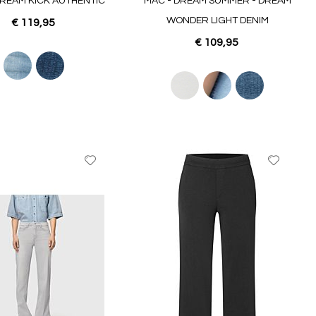
DREAM KICK AUTHENTIC
MAC - DREAM SUMMER - DREAM
WONDER LIGHT DENIM
€ 119,95
€ 109,95
Voeg
Voeg
toe
toe
aan
aan
favorieten
favoriet