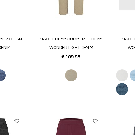
MER CLEAN -
MAC - DREAM SUMMER - DREAM
MAC -
DENIM
WONDER LIGHT DENIM
WON
4
€ 109,95
Voeg
Voeg
toe
toe
aan
aan