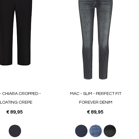
favorieten
favoriet
- CHIARA CROPPED -
MAC - SLIM - PERFECT FIT
FLOATING CREPE
FOREVER DENIM
€ 89,95
€ 89,95