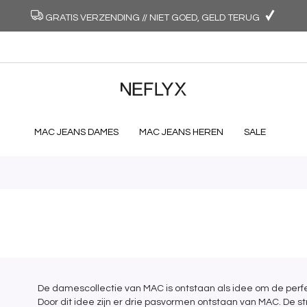
GRATIS VERZENDING // NIET GOED, GELD TERUG
MAC JEANS DAMES
MAC JEANS HEREN
SALE
De damescollectie van MAC is ontstaan als idee om de perf
Door dit idee zijn er drie pasvormen ontstaan van MAC. De s