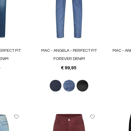
ERFECT FIT
MAC - ANGELA - PERFECT FIT
MAC - AN
ENIM
FOREVER DENIM
5
€ 99,95
Voeg
Voeg
toe
toe
aan
aan