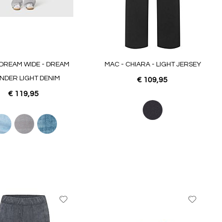
 DREAM WIDE - DREAM
MAC - CHIARA - LIGHT JERSEY
DER LIGHT DENIM
€ 109,95
€ 119,95
Voeg
Voeg
toe
toe
aan
aan