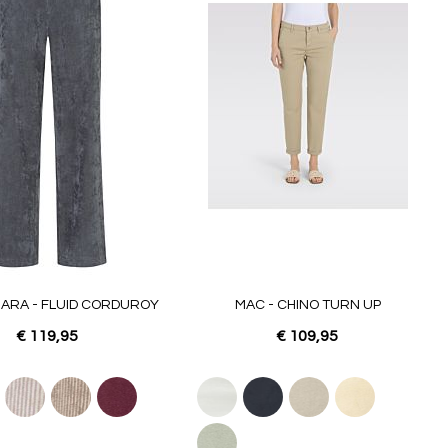
favorieten
favoriet
IARA - FLUID CORDUROY
MAC - CHINO TURN UP
€ 119,95
€ 109,95