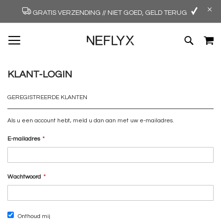
GRATIS VERZENDING // NIET GOED, GELD TERUG
GA
W
ZOEK
NAAR
DE
INHOUD
KLANT-LOGIN
GEREGISTREERDE KLANTEN
Als u een account hebt, meld u dan aan met uw e-mailadres.
E-mailadres
Wachtwoord
Onthoud mij