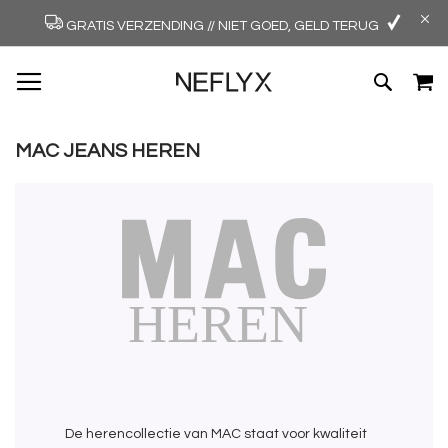
GRATIS VERZENDING // NIET GOED, GELD TERUG
GA
W
ZOEK
NAAR
DE
INHOUD
MAC JEANS HEREN
De herencollectie van MAC staat voor kwaliteit