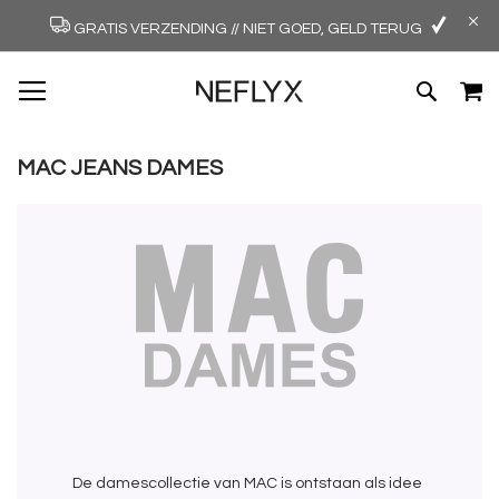
GRATIS VERZENDING // NIET GOED, GELD TERUG
GA
W
ZOEK
NAAR
DE
INHOUD
MAC JEANS DAMES
De damescollectie van MAC is ontstaan als idee