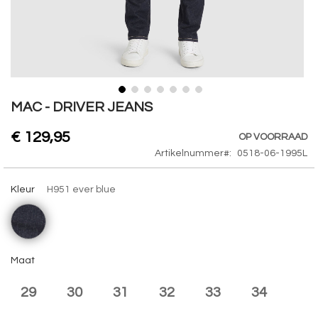
Skip
MAC - DRIVER JEANS
to
the
€ 129,95
OP VOORRAAD
beginning
Artikelnummer
0518-06-1995L
of
the
Kleur
H951 ever blue
images
gallery
Maat
29
30
31
32
33
34