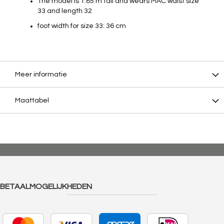
The model is 1.85 m tall and wears MAC waist size
33 and length 32
foot width for size 33: 36 cm
Meer informatie
Maattabel
BETAALMOGELIJKHEDEN