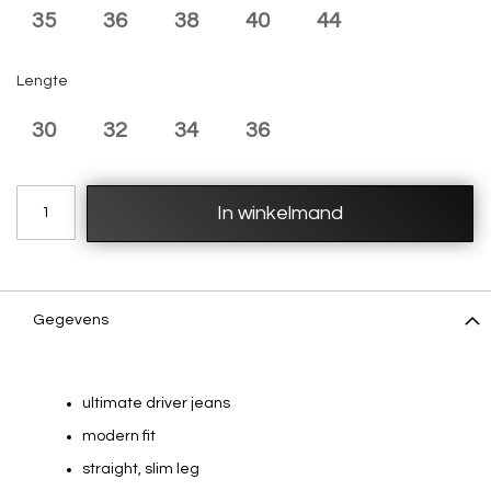
35
36
38
40
44
Lengte
30
32
34
36
In winkelmand
Gegevens
ultimate driver jeans
modern fit
straight, slim leg